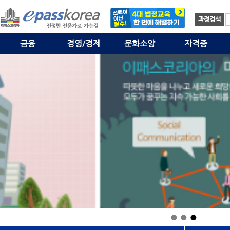
과정검색
금융
경영/경제
문화소양
자격증
●
●
●